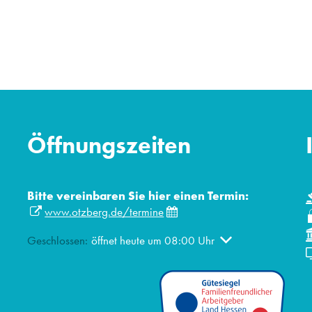
Öffnungszeiten
Bitte vereinbaren Sie hier einen Termin:
www.otzberg.de/termine
Klicken, um weitere Öffnungs- oder Schließzeiten auszublen
Geschlossen:
öffnet heute um 08:00 Uhr