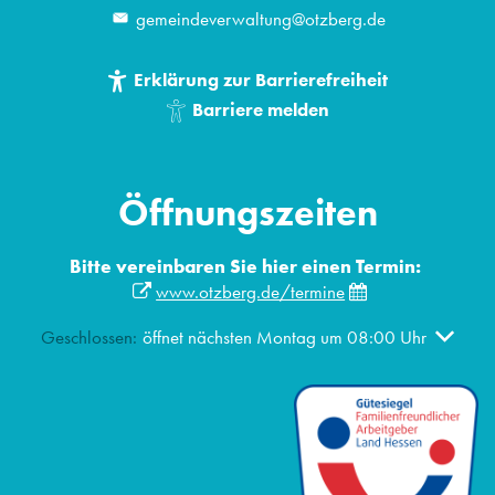
gemeindeverwaltung@otzberg.de
Erklärung zur Barrierefreiheit
Barriere melden
Öffnungszeiten
Bitte vereinbaren Sie hier einen Termin:
www.otzberg.de/termine
Klicken, um weitere Öffnungs- oder Schließzeiten auszublen
Geschlossen:
öffnet nächsten Montag um 08:00 Uhr