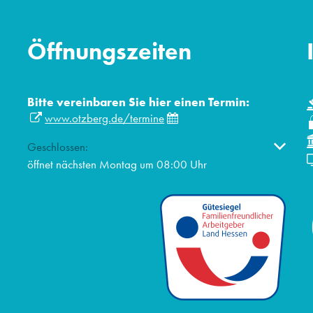
Öffnungszeiten
Bitte vereinbaren Sie hier einen Termin:
www.otzberg.de/termine
Klicken, um weitere Öffnungs- oder Schließzeiten auszublen
Geschlossen:
öffnet nächsten Montag um 08:00 Uhr