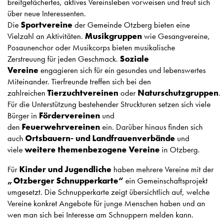
breitgefächertes, aktives Vereinsleben vorweisen und freut sich
über neue Interessenten.
Die
Sportvereine
der Gemeinde Otzberg bieten eine
Vielzahl an Aktivitäten.
Musikgruppen
wie Gesangvereine,
Posaunenchor oder Musikcorps bieten musikalische
Zerstreuung für jeden Geschmack.
Soziale
Vereine
engagieren sich für ein gesundes und lebenswertes
Miteinander. Tierfreunde treffen sich bei den
zahlreichen
Tierzuchtvereinen
oder
Naturschutzgruppen
.
Für die Unterstützung bestehender Struckturen setzen sich viele
Bürger in
Fördervereinen
und
den
Feuerwehrvereinen
ein. Darüber hinaus finden sich
auch
Ortsbauern- und Landfrauenverbände
und
viele
weitere themenbezogene Vereine
in Otzberg.
Für
Kinder und Jugendliche
haben mehrere Vereine mit der
„Otzberger Schnupperkarte“
ein Gemeinschaftsprojekt
umgesetzt. Die Schnupperkarte zeigt übersichtlich auf, welche
Vereine konkret Angebote für junge Menschen haben und an
wen man sich bei Interesse am Schnuppern melden kann.