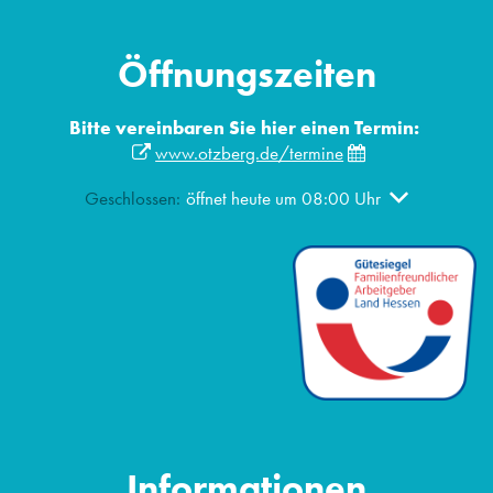
Öffnungszeiten
Bitte vereinbaren Sie hier einen Termin:
www.otzberg.de/termine
Klicken, um weitere Öffnungs- oder Schließzeiten ausz
Geschlossen:
öffnet heute um 08:00 Uhr
Informationen