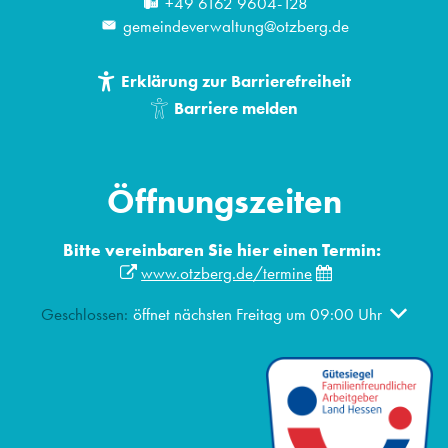
+49 6162 9604-128
gemeindeverwaltung@otzberg.de
Erklärung zur Barrierefreiheit
Barriere melden
Öffnungszeiten
Bitte vereinbaren Sie hier einen Termin:
www.otzberg.de/termine
Klicken, um weitere Öffnungs- oder Schließzeiten auszublen
Geschlossen:
öffnet nächsten Freitag um 09:00 Uhr