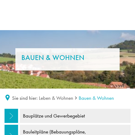
BAUEN & WOHNEN
Sie sind hier:
Leben & Wohnen
Bauen & Wohnen
Bauen
Bauplätze und Gewerbegebiet
&
Bauleitpläne (Bebauungspläne,