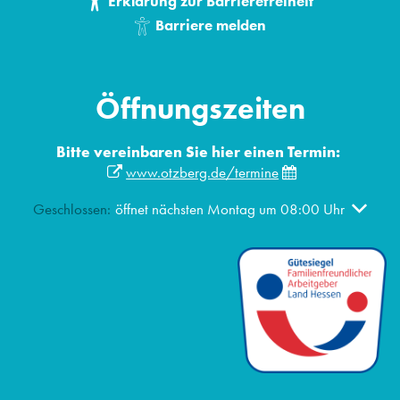
Erklärung zur Barrierefreiheit
Barriere melden
Öffnungszeiten
Bitte vereinbaren Sie hier einen Termin:
www.otzberg.de/termine
Klicken, um weitere Öffnungs- oder Schließzeiten auszublen
Geschlossen:
öffnet nächsten Montag um 08:00 Uhr