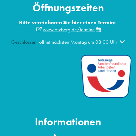
Öffnungszeiten
Bitte vereinbaren Sie hier einen Termin:
www.otzberg.de/termine
Klicken, um weitere Öffnungs- oder Schließzeiten auszublen
Geschlossen:
öffnet nächsten Montag um 08:00 Uhr
Informationen