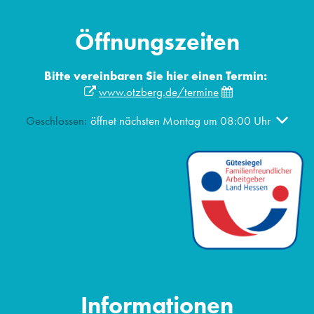
Öffnungszeiten
Bitte vereinbaren Sie hier einen Termin:
www.otzberg.de/termine
Klicken, um weitere Öffnungs- oder Schließzeiten auszublen
Geschlossen:
öffnet nächsten Montag um 08:00 Uhr
Informationen