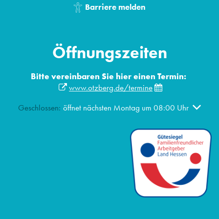
Barriere melden
Öffnungszeiten
Bitte vereinbaren Sie hier einen Termin:
www.otzberg.de/termine
Klicken, um weitere Öffnungs- oder Schließzeiten auszublen
Geschlossen:
öffnet nächsten Montag um 08:00 Uhr