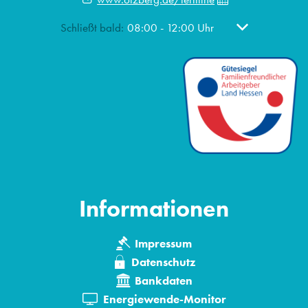
Klicken, um weitere Öffnungs- oder Schließzeiten au
Schließt bald:
08:00
-
12:00
Uhr
Von 08:00 bis 1
Informationen
Impressum
Datenschutz
Bankdaten
Energiewende-Monitor