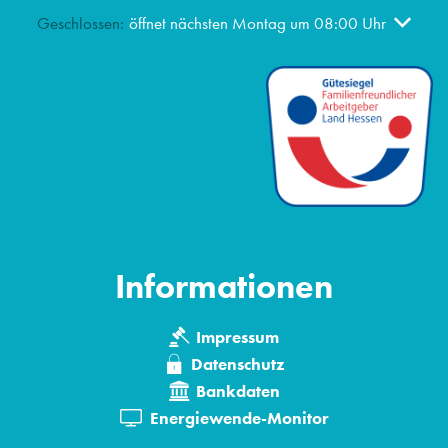
Klicken, um weitere Öffnungs- oder Schließzeiten auszublen
Geschlossen:
öffnet nächsten Montag um 08:00 Uhr
Informationen
Impressum
Datenschutz
Bankdaten
Energiewende-Monitor