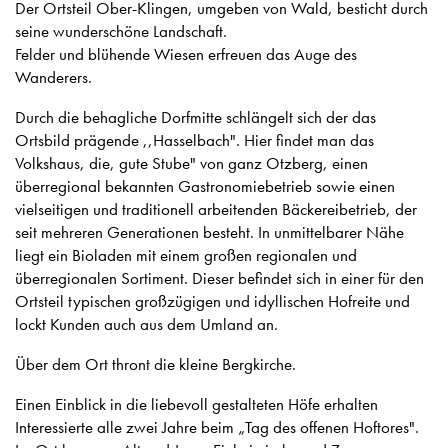
Der Ortsteil Ober-Klingen, umgeben von Wald, besticht durch
seine wunderschöne Landschaft.
Felder und blühende Wiesen erfreuen das Auge des
Wanderers.
Durch die behagliche Dorfmitte schlängelt sich der das
Ortsbild prägende ,,Hasselbach". Hier findet man das
Volkshaus, die, gute Stube" von ganz Otzberg, einen
überregional bekannten Gastronomiebetrieb sowie einen
vielseitigen und traditionell arbeitenden Bäckereibetrieb, der
seit mehreren Generationen besteht. In unmittelbarer Nähe
liegt ein Bioladen mit einem großen regionalen und
überregionalen Sortiment. Dieser befindet sich in einer für den
Ortsteil typischen großzügigen und idyllischen Hofreite und
lockt Kunden auch aus dem Umland an.
Über dem Ort thront die kleine Bergkirche.
Einen Einblick in die liebevoll gestalteten Höfe erhalten
Interessierte alle zwei Jahre beim „Tag des offenen Hoftores".