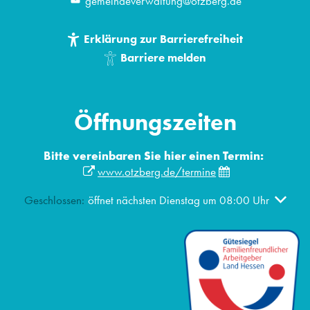
gemeindeverwaltung@otzberg.de
Erklärung zur Barrierefreiheit
Barriere melden
Öffnungszeiten
Bitte vereinbaren Sie hier einen Termin:
www.otzberg.de/termine
Klicken, um weitere Öffnungs- oder Schließzeiten auszublend
Geschlossen:
öffnet nächsten Dienstag um 08:00 Uhr