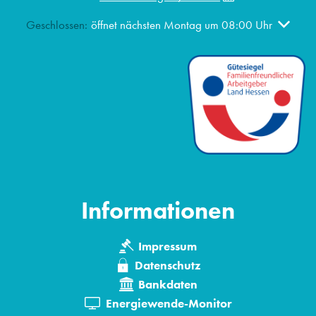
Klicken, um weitere Öffnungs- oder Schließzeiten auszublen
Geschlossen:
öffnet nächsten Montag um 08:00 Uhr
Informationen
Impressum
Datenschutz
Bankdaten
Energiewende-Monitor