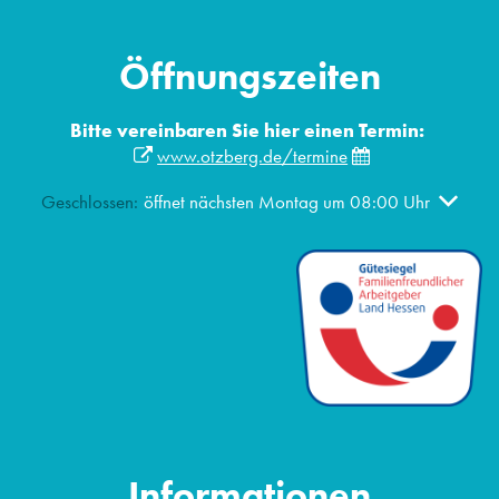
Öffnungszeiten
Bitte vereinbaren Sie hier einen Termin:
www.otzberg.de/termine
Klicken, um weitere Öffnungs- oder Schließzeiten auszublen
Geschlossen:
öffnet nächsten Montag um 08:00 Uhr
Informationen