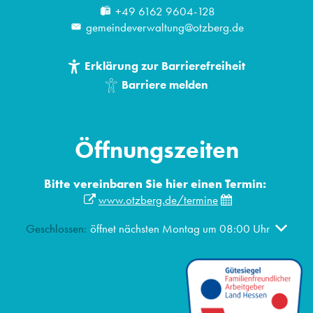
+49 6162 9604-128
gemeindeverwaltung@otzberg.de
Erklärung zur Barrierefreiheit
Barriere melden
Öffnungszeiten
Bitte vereinbaren Sie hier einen Termin:
www.otzberg.de/termine
Klicken, um weitere Öffnungs- oder Schließzeiten auszublen
Geschlossen:
öffnet nächsten Montag um 08:00 Uhr