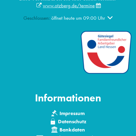
www.otzberg.de/termine
Klicken, um weitere Öffnungs- oder Schließzeiten ausz
Geschlossen:
öffnet heute um 09:00 Uhr
Informationen
Impressum
Datenschutz
Bankdaten