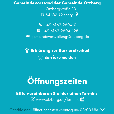
Gemeindevorstand der Gemeinde Otzberg
Otzbergstraße 13
D-64853
Otzberg
+49 6162 9604-0
+49 6162 9604-128
gemeindeverwaltung@otzberg.de
Erklärung zur Barrierefreiheit
Barriere melden
Öffnungszeiten
Bitte vereinbaren Sie hier einen Termin:
www.otzberg.de/termine
Klicken, um weitere Öffnungs- oder Schließzeiten auszublen
Geschlossen:
öffnet nächsten Montag um 08:00 Uhr