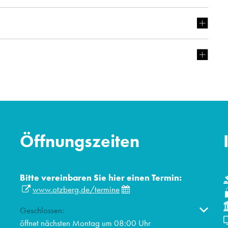
Öffnungszeiten
Bitte vereinbaren Sie hier einen Termin:
www.otzberg.de/termine
Klicken, um weitere Öffnungs- oder Schließzeiten auszublen
Geschlossen:
öffnet nächsten Montag um 08:00 Uhr