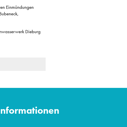
reren Einmündungen
 Bubeneck,
enwasserwerk Dieburg
Informationen