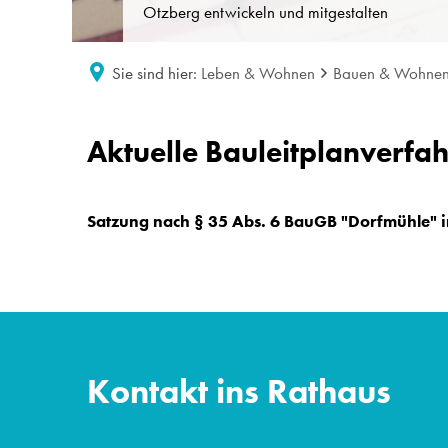
Otzberg entwickeln und mitgestalten
Sie sind hier:
Leben & Wohnen
Bauen & Wohne
Bauleitpläne
Aktuelle Bauleitplanverfa
in
Aufstellung
Satzung nach § 35 Abs. 6 BauGB "Dorfmühle" 
Kontakt ins Rathaus